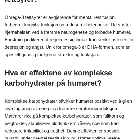
Omega-3 fettsyrer er avgjørende for mental restitusjon,
forbedrer kognitiv funksjon og reduserer betennelse. De støtter
hjernehelsen ved å fremme neurogenese og forbedre humøret.
Forskning indikerer at regelmessig inntak kan senke risikoen for
depresjon og angst. Unik for omega-3 er DHA-formen, som er
spesielt gunstig for hjerne-struktur og funksjon.
Hva er effektene av komplekse
karbohydrater på humøret?
Komplekse karbohydrater påvirker humøret positivt ved å gi en
jevn frigjøring av energi og fremme serotoninproduksjon.
Matvarer rike på komplekse karbohydrater, som fullkorn og
belgfrukter, stabiliserer blodsukkernivåene, noe som kan
redusere irritabilitet og tretthet. Denne effekten er spesielt
gunstig under mental restitusjon, og støtter optimal ytelse.