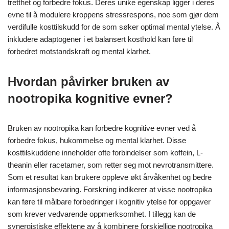
tretthet og forbedre fokus. Deres unike egenskap ligger i deres
evne til å modulere kroppens stressrespons, noe som gjør dem
verdifulle kosttilskudd for de som søker optimal mental ytelse. Å
inkludere adaptogener i et balansert kosthold kan føre til
forbedret motstandskraft og mental klarhet.
Hvordan påvirker bruken av
nootropika kognitive evner?
Bruken av nootropika kan forbedre kognitive evner ved å
forbedre fokus, hukommelse og mental klarhet. Disse
kosttilskuddene inneholder ofte forbindelser som koffein, L-
theanin eller racetamer, som retter seg mot nevrotransmittere.
Som et resultat kan brukere oppleve økt årvåkenhet og bedre
informasjonsbevaring. Forskning indikerer at visse nootropika
kan føre til målbare forbedringer i kognitiv ytelse for oppgaver
som krever vedvarende oppmerksomhet. I tillegg kan de
synergistiske effektene av å kombinere forskjellige nootropika