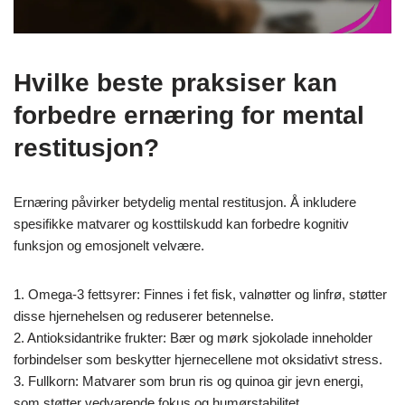
Hvilke beste praksiser kan
forbedre ernæring for mental
restitusjon?
Ernæring påvirker betydelig mental restitusjon. Å inkludere
spesifikke matvarer og kosttilskudd kan forbedre kognitiv
funksjon og emosjonelt velvære.
1. Omega-3 fettsyrer: Finnes i fet fisk, valnøtter og linfrø, støtter
disse hjernehelsen og reduserer betennelse.
2. Antioksidantrike frukter: Bær og mørk sjokolade inneholder
forbindelser som beskytter hjernecellene mot oksidativt stress.
3. Fullkorn: Matvarer som brun ris og quinoa gir jevn energi,
som støtter vedvarende fokus og humørstabilitet.