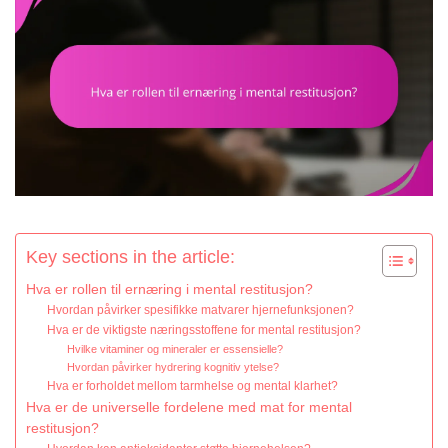
Key sections in the article:
Hva er rollen til ernæring i mental restitusjon?
Hvordan påvirker spesifikke matvarer hjernefunksjonen?
Hva er de viktigste næringsstoffene for mental restitusjon?
Hvilke vitaminer og mineraler er essensielle?
Hvordan påvirker hydrering kognitiv ytelse?
Hva er forholdet mellom tarmhelse og mental klarhet?
Hva er de universelle fordelene med mat for mental
restitusjon?