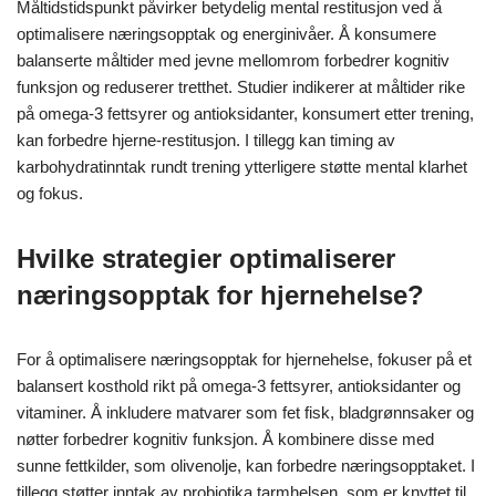
Måltidstidspunkt påvirker betydelig mental restitusjon ved å
optimalisere næringsopptak og energinivåer. Å konsumere
balanserte måltider med jevne mellomrom forbedrer kognitiv
funksjon og reduserer tretthet. Studier indikerer at måltider rike
på omega-3 fettsyrer og antioksidanter, konsumert etter trening,
kan forbedre hjerne-restitusjon. I tillegg kan timing av
karbohydratinntak rundt trening ytterligere støtte mental klarhet
og fokus.
Hvilke strategier optimaliserer
næringsopptak for hjernehelse?
For å optimalisere næringsopptak for hjernehelse, fokuser på et
balansert kosthold rikt på omega-3 fettsyrer, antioksidanter og
vitaminer. Å inkludere matvarer som fet fisk, bladgrønnsaker og
nøtter forbedrer kognitiv funksjon. Å kombinere disse med
sunne fettkilder, som olivenolje, kan forbedre næringsopptaket. I
tillegg støtter inntak av probiotika tarmhelsen, som er knyttet til