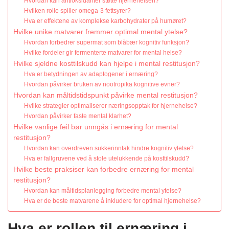
Hvordan kan antioksidanter støtte hjernehelsen?
Hvilken rolle spiller omega-3 fettsyrer?
Hva er effektene av komplekse karbohydrater på humøret?
Hvilke unike matvarer fremmer optimal mental ytelse?
Hvordan forbedrer supermat som blåbær kognitiv funksjon?
Hvilke fordeler gir fermenterte matvarer for mental helse?
Hvilke sjeldne kosttilskudd kan hjelpe i mental restitusjon?
Hva er betydningen av adaptogener i ernæring?
Hvordan påvirker bruken av nootropika kognitive evner?
Hvordan kan måltidstidspunkt påvirke mental restitusjon?
Hvilke strategier optimaliserer næringsopptak for hjernehelse?
Hvordan påvirker faste mental klarhet?
Hvilke vanlige feil bør unngås i ernæring for mental
restitusjon?
Hvordan kan overdreven sukkerinntak hindre kognitiv ytelse?
Hva er fallgruvene ved å stole utelukkende på kosttilskudd?
Hvilke beste praksiser kan forbedre ernæring for mental
restitusjon?
Hvordan kan måltidsplanlegging forbedre mental ytelse?
Hva er de beste matvarene å inkludere for optimal hjernehelse?
Hva er rollen til ernæring i