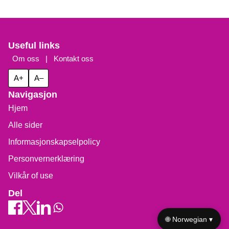
Useful links
Om oss
|
Kontakt oss
A+
A–
Navigasjon
Hjem
Alle sider
Informasjonskapselpolicy
Personvernerklæring
Vilkår of use
Del
🌐 Norwegian ▾