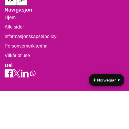
A+
A–
Navigasjon
Hjem
Alle sider
Informasjonskapselpolicy
Personvernerklæring
Vilkår of use
Del
🌐 Norwegian ▾