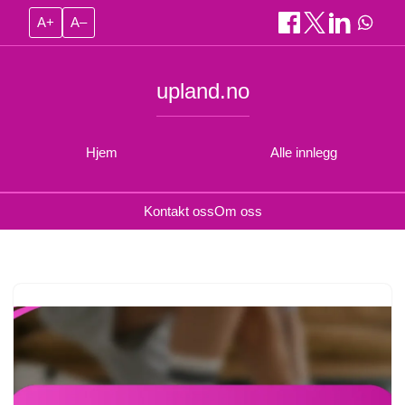
A+
A–
upland.no
Hjem
Alle innlegg
Kontakt oss
Om oss