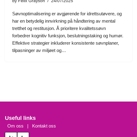
by
Felix Grayson
24/07/2025
Søvnoptimalisering er avgjørende for idrettsutøvere, og
har en betydelig innvirkning på håndtering av mental
tretthet og restitusjon. Å prioritere kvalitetssøvn
forbedrer kognitiv funksjon, beslutningstaking og humør.
Effektive strategier inkluderer konsistente søvnplaner,
tilpasninger av miljøet og…
Useful links
Om oss
|
Kontakt oss