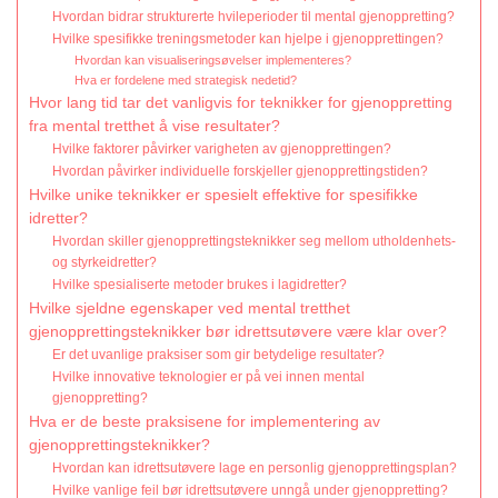
Hvordan bidrar strukturerte hvileperioder til mental gjenoppretting?
Hvilke spesifikke treningsmetoder kan hjelpe i gjenopprettingen?
Hvordan kan visualiseringsøvelser implementeres?
Hva er fordelene med strategisk nedetid?
Hvor lang tid tar det vanligvis for teknikker for gjenoppretting
fra mental tretthet å vise resultater?
Hvilke faktorer påvirker varigheten av gjenopprettingen?
Hvordan påvirker individuelle forskjeller gjenopprettingstiden?
Hvilke unike teknikker er spesielt effektive for spesifikke
idretter?
Hvordan skiller gjenopprettingsteknikker seg mellom utholdenhets-
og styrkeidretter?
Hvilke spesialiserte metoder brukes i lagidretter?
Hvilke sjeldne egenskaper ved mental tretthet
gjenopprettingsteknikker bør idrettsutøvere være klar over?
Er det uvanlige praksiser som gir betydelige resultater?
Hvilke innovative teknologier er på vei innen mental
gjenoppretting?
Hva er de beste praksisene for implementering av
gjenopprettingsteknikker?
Hvordan kan idrettsutøvere lage en personlig gjenopprettingsplan?
Hvilke vanlige feil bør idrettsutøvere unngå under gjenoppretting?