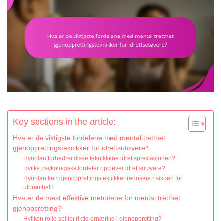
Key sections in the article:
Hva er de viktigste fordelene med mental tretthet
gjenopprettingsteknikker for idrettsutøvere?
Hvordan forbedrer disse teknikkene idrettsprestasjonen?
Hvilke psykologiske fordeler opplever idrettsutøvere?
Hvordan kan gjenopprettingsteknikker redusere risikoen for
utbrenthet?
Hva er de mest effektive metodene for mental tretthet
gjenoppretting?
Hvilken rolle spiller riktig ernæring i gjenoppretting?