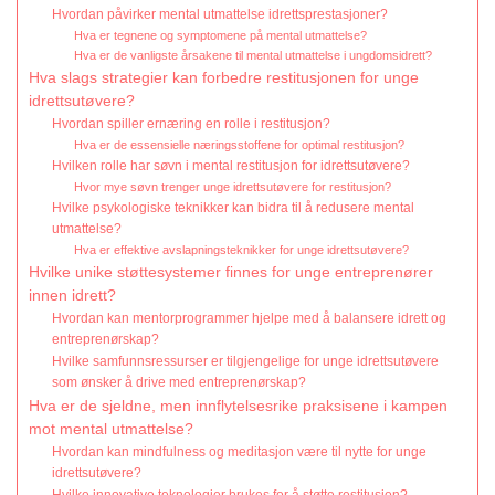
Hvordan påvirker mental utmattelse idrettsprestasjoner?
Hva er tegnene og symptomene på mental utmattelse?
Hva er de vanligste årsakene til mental utmattelse i ungdomsidrett?
Hva slags strategier kan forbedre restitusjonen for unge
idrettsutøvere?
Hvordan spiller ernæring en rolle i restitusjon?
Hva er de essensielle næringsstoffene for optimal restitusjon?
Hvilken rolle har søvn i mental restitusjon for idrettsutøvere?
Hvor mye søvn trenger unge idrettsutøvere for restitusjon?
Hvilke psykologiske teknikker kan bidra til å redusere mental
utmattelse?
Hva er effektive avslapningsteknikker for unge idrettsutøvere?
Hvilke unike støttesystemer finnes for unge entreprenører
innen idrett?
Hvordan kan mentorprogrammer hjelpe med å balansere idrett og
entreprenørskap?
Hvilke samfunnsressurser er tilgjengelige for unge idrettsutøvere
som ønsker å drive med entreprenørskap?
Hva er de sjeldne, men innflytelsesrike praksisene i kampen
mot mental utmattelse?
Hvordan kan mindfulness og meditasjon være til nytte for unge
idrettsutøvere?