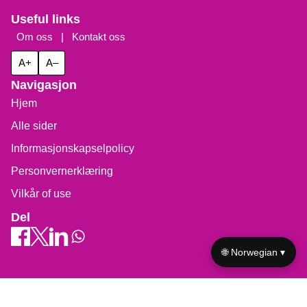
Useful links
Om oss
|
Kontakt oss
A+
A–
Navigasjon
Hjem
Alle sider
Informasjonskapselpolicy
Personvernerklæring
Vilkår of use
Del
🌐 Norwegian ▾