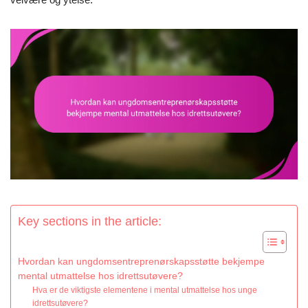
Key sections in the article:
Hvordan kan ungdomsentreprenørskapsstøtte bekjempe
mental utmattelse hos idrettsutøvere?
Hva er de viktigste elementene i mental utmattelse hos unge
idrettsutøvere?