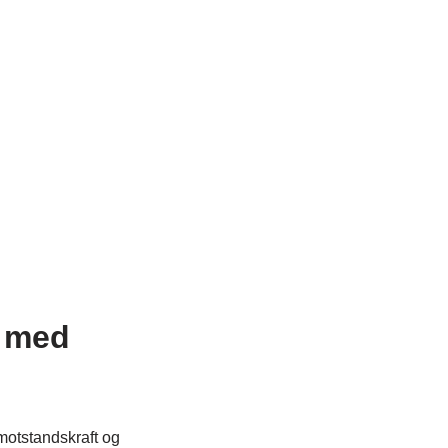
n med
motstandskraft og