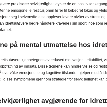
tøvere praktiserer selvkjærlighet, dyrker de en positiv tankega
enne emosjonelle restitusjonen fører til forbedret fokus og ytels
jerer seg i selvmedfølelse opplever lavere nivåer av stress og 
n idrettsutøvere bedre håndtere kravene i sin sport, noe som res
larhet.
ne på mental utmattelse hos idre
rettsutøvere kjennetegnes av redusert motivasjon, irritabilitet, 
oppfatning av innsats. Disse tegnene kan hindre ytelse og resti
 overvåke emosjonelle og kognitive tilstander hjelper med å ide
tak i disse symptomene gjennom strategier for selvkjærlighet kan 
lvkjærlighet avgjørende for idrett