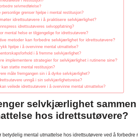
lvmedfølelse i restitusjon?
 forbedre selvmedfølelse?
 personlige grenser hjelpe i mental restitusjon?
møter idrettsutøvere i å praktisere selvkjærlighet?
nnspress idrettsutøveres selvoppfatning?
or mental helse er tilgjengelige for idrettsutøvere?
tive metoder kan forbedre selvkjærlighet for idrettsutøvere?
rykk hjelpe i å overvinne mental utmattelse?
entorskapsforhold i å fremme selvkjærlighet?
e implementere strategier for selvkjærlighet i rutinene sine?
r kan støtte mental restitusjon?
vere måle fremgangen sin i å dyrke selvkjærlighet?
idrettsutøvere unngå i sin selvkjærlighetsreise?
 kan veilede idrettsutøvere i å overvinne mental utmattelse?
enger selvkjærlighet samme
attelse hos idrettsutøvere?
 betydelig mental utmattelse hos idrettsutøvere ved å forbedre 