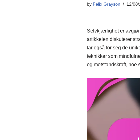
by
Felix Grayson
12/08/
Selvkjærlighet er avgjø
artikkelen diskuterer str
tar også for seg de unik
teknikker som mindfulnes
og motstandskraft, noe som