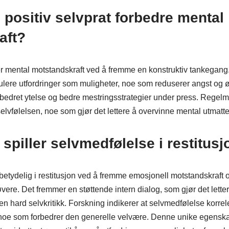
positiv selvprat forbedre mental
aft?
er mental motstandskraft ved å fremme en konstruktiv tankegang.
lere utfordringer som muligheter, noe som reduserer angst og øk
orbedret ytelse og bedre mestringsstrategier under press. Regel
selvfølelsen, noe som gjør det lettere å overvinne mental utmatte
 spiller selvmedfølelse i restitus
betydelig i restitusjon ved å fremme emosjonell motstandskraft
øvere. Det fremmer en støttende intern dialog, som gjør det lette
ten hard selvkritikk. Forskning indikerer at selvmedfølelse korre
 noe som forbedrer den generelle velvære. Denne unike egensk