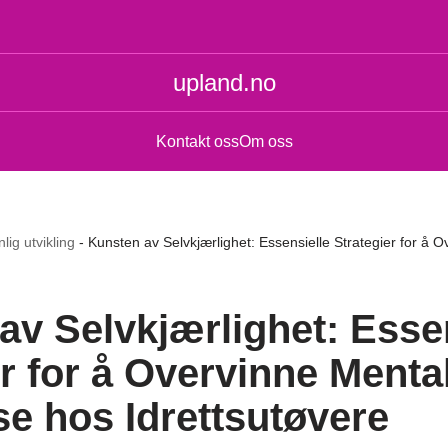
upland.no
Kontakt oss
Om oss
lig utvikling
-
Kunsten av Selvkjærlighet: Essensielle Strategier for å 
av Selvkjærlighet: Esse
r for å Overvinne Menta
se hos Idrettsutøvere