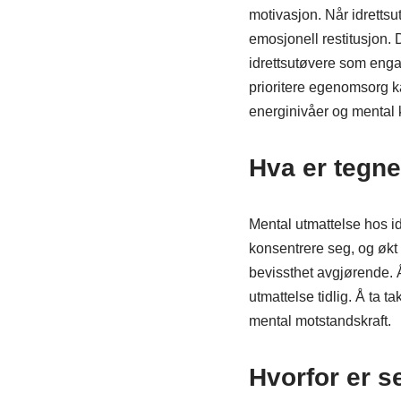
motivasjon. Når idrettsu
emosjonell restitusjon. D
idrettsutøvere som engas
prioritere egenomsorg ka
energinivåer og mental k
Hva er tegne
Mental utmattelse hos id
konsentrere seg, og økt 
bevissthet avgjørende. Å
utmattelse tidlig. Å ta 
mental motstandskraft.
Hvorfor er se