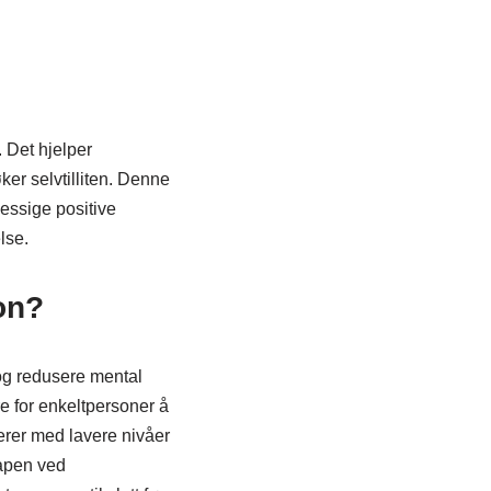
 Det hjelper
er selvtilliten. Denne
messige positive
lse.
jon?
 og redusere mental
re for enkeltpersoner å
lerer med lavere nivåer
apen ved