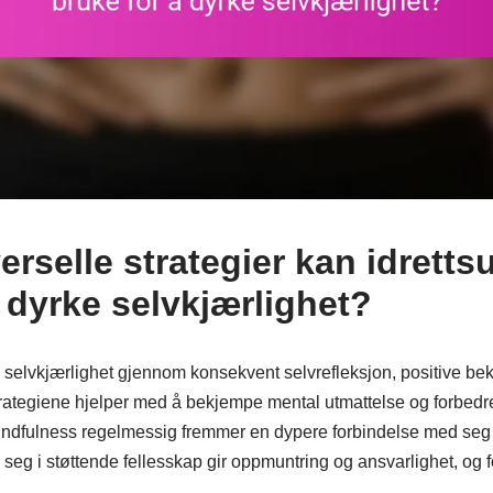
erselle strategier kan idretts
 dyrke selvkjærlighet?
 selvkjærlighet gjennom konsekvent selvrefleksjon, positive bekr
strategiene hjelper med å bekjempe mental utmattelse og forbedr
mindfulness regelmessig fremmer en dypere forbindelse med seg
seg i støttende fellesskap gir oppmuntring og ansvarlighet, og fo