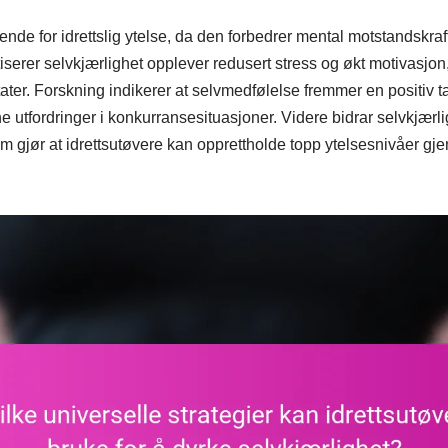
ende for idrettslig ytelse, da den forbedrer mental motstandskraf
iserer selvkjærlighet opplever redusert stress og økt motivasjon,
tater. Forskning indikerer at selvmedfølelse fremmer en positiv 
e utfordringer i konkurransesituasjoner. Videre bidrar selvkjærli
om gjør at idrettsutøvere kan opprettholde topp ytelsesnivåer gj