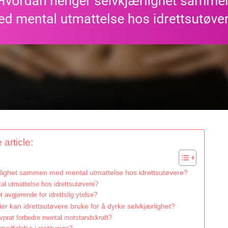
 article:
lighet sammen med mental utmattelse hos idrettsutøvere?
al utmattelse hos idrettsutøvere?
t avgjørende for idrettslig ytelse?
ier kan idrettsutøvere bruke for å dyrke selvkjærlighet?
lvprat forbedre mental motstandskraft?