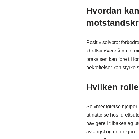
Hvordan kan 
motstandskr
Positiv selvprat forbedr
idrettsutøvere å omformu
praksisen kan føre til f
bekreftelser kan styrke 
Hvilken rolle
Selvmedfølelse hjelper 
utmattelse hos idrettsut
navigere i tilbakeslag u
av angst og depresjon,