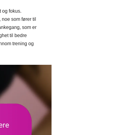
t og fokus.
 noe som fører til
tankegang, som er
ghet til bedre
ennom trening og