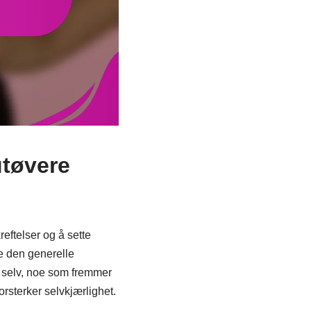
utøvere
eftelser og å sette
e den generelle
 selv, noe som fremmer
rsterker selvkjærlighet.