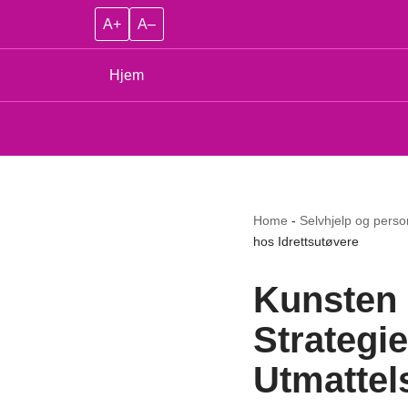
A+
A–
Hjem
Home
-
Selvhjelp og person
hos Idrettsutøvere
Kunsten 
Strategie
Utmattel