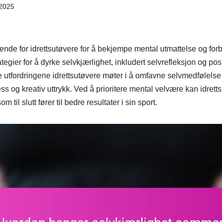
2025
rende for idrettsutøvere for å bekjempe mental utmattelse og fo
ategier for å dyrke selvkjærlighet, inkludert selvrefleksjon og pos
e utfordringene idrettsutøvere møter i å omfavne selvmedfølelse
s og kreativ uttrykk. Ved å prioritere mental velvære kan idrett
 til slutt fører til bedre resultater i sin sport.