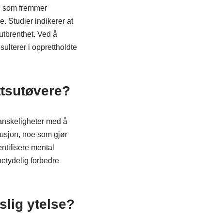
ng som fremmer
e. Studier indikerer at
utbrenthet. Ved å
ulterer i opprettholdte
ttsutøvere?
vanskeligheter med å
tusjon, noe som gjør
ntifisere mental
betydelig forbedre
slig ytelse?