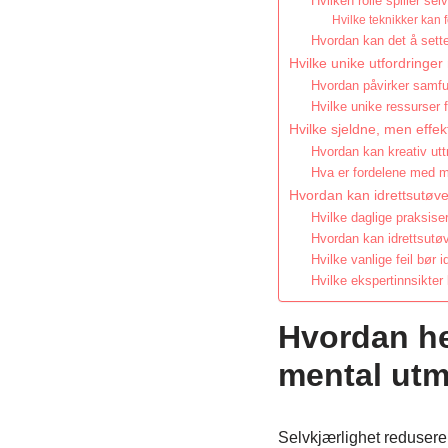
Hvilken rolle spiller se
Hvilke teknikker kan
Hvordan kan det å sette
Hvilke unike utfordringer 
Hvordan påvirker samfu
Hvilke unike ressurser f
Hvilke sjeldne, men effek
Hvordan kan kreativ utt
Hva er fordelene med m
Hvordan kan idrettsutøver
Hvilke daglige praksise
Hvordan kan idrettsutø
Hvilke vanlige feil bør 
Hvilke ekspertinnsikter
Hvordan h
mental utm
Selvkjærlighet reduserer