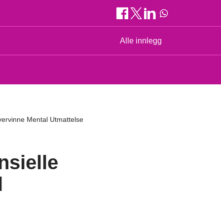
Alle innlegg
Overvinne Mental Utmattelse
nsielle
l