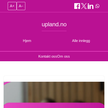
A+
A–
upland.no
Hjem
Alle innlegg
Kontakt oss
Om oss