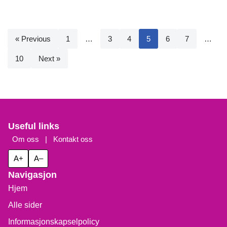
« Previous
1
…
3
4
5
6
7
…
10
Next »
Useful links
Om oss
|
Kontakt oss
A+
A–
Navigasjon
Hjem
Alle sider
Informasjonskapselpolicy