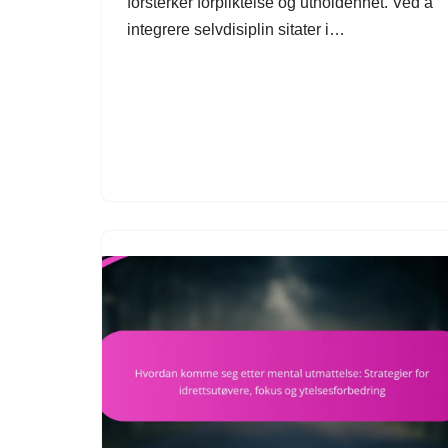
forsterker forpliktelse og utholdenhet. Ved å
integrere selvdisiplin sitater i…