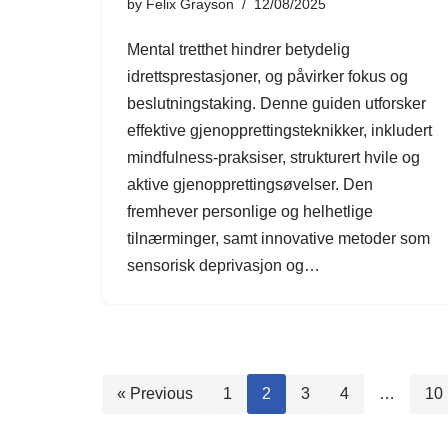
by
Felix Grayson
12/08/2025
Mental tretthet hindrer betydelig
idrettsprestasjoner, og påvirker fokus og
beslutningstaking. Denne guiden utforsker
effektive gjenopprettingsteknikker, inkludert
mindfulness-praksiser, strukturert hvile og
aktive gjenopprettingsøvelser. Den
fremhever personlige og helhetlige
tilnærminger, samt innovative metoder som
sensorisk deprivasjon og…
« Previous
1
2
3
4
…
10