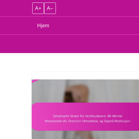
A+
A–
Hjem