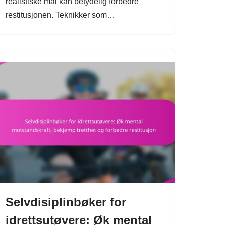
realistiske mål kan betydelig forbedre
restitusjonen. Teknikker som…
Selvdisiplinbøker for
idrettsutøvere: Øk mental