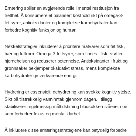
Ernæring spiller en avgjørende rolle i mental restitusjon fra
tretthet. Å konsumere et balansert kosthold rikt på omega-3-
fettsyrer, antioksidanter og komplekse karbohydrater kan
forbedre kognitiv funksjon og humør.
Nøkkelstrategier inkluderer å prioritere matvarer som fet fisk,
bær og fullkorn. Omega-3-fettsyrer, som finnes i fisk, støtter
hjernehelsen og reduserer betennelse. Antioksidanter i frukt og
grønnsaker bekjemper oksidativt stress, mens komplekse
karbohydrater gir vedvarende energi.
Hydrering er essensielt; dehydrering kan svekke kognitiv ytelse.
Sikt på tilstrekkelig vanninntak gjennom dagen. I tillegg
stabiliserer regelmessig måltidstiming blodsukkernivåene, noe
som forbedrer fokus og mental klarhet.
Å inkludere disse ernæringsstrategiene kan betydelig forbedre