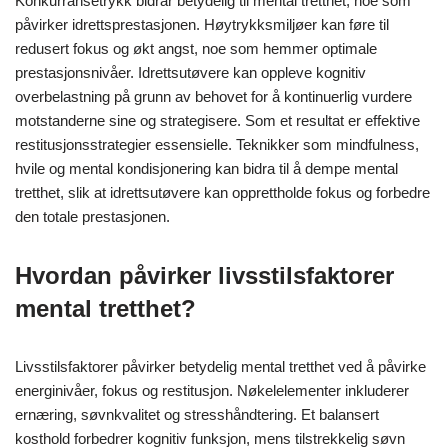
Konkurransetrykk bidrar betydelig til mental tretthet, noe som
påvirker idrettsprestasjonen. Høytrykksmiljøer kan føre til
redusert fokus og økt angst, noe som hemmer optimale
prestasjonsnivåer. Idrettsutøvere kan oppleve kognitiv
overbelastning på grunn av behovet for å kontinuerlig vurdere
motstanderne sine og strategisere. Som et resultat er effektive
restitusjonsstrategier essensielle. Teknikker som mindfulness,
hvile og mental kondisjonering kan bidra til å dempe mental
tretthet, slik at idrettsutøvere kan opprettholde fokus og forbedre
den totale prestasjonen.
Hvordan påvirker livsstilsfaktorer
mental tretthet?
Livsstilsfaktorer påvirker betydelig mental tretthet ved å påvirke
energinivåer, fokus og restitusjon. Nøkelelementer inkluderer
ernæring, søvnkvalitet og stresshåndtering. Et balansert
kosthold forbedrer kognitiv funksjon, mens tilstrekkelig søvn