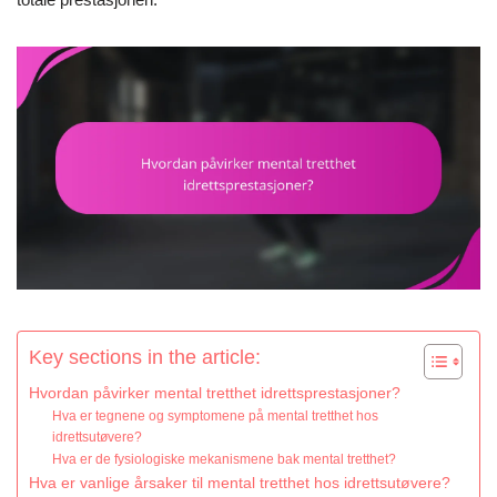
Key sections in the article:
Hvordan påvirker mental tretthet idrettsprestasjoner?
Hva er tegnene og symptomene på mental tretthet hos
idrettsutøvere?
Hva er de fysiologiske mekanismene bak mental tretthet?
Hva er vanlige årsaker til mental tretthet hos idrettsutøvere?