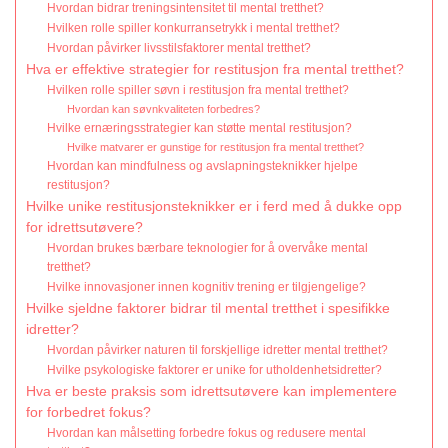
Hvordan bidrar treningsintensitet til mental tretthet?
Hvilken rolle spiller konkurransetrykk i mental tretthet?
Hvordan påvirker livsstilsfaktorer mental tretthet?
Hva er effektive strategier for restitusjon fra mental tretthet?
Hvilken rolle spiller søvn i restitusjon fra mental tretthet?
Hvordan kan søvnkvaliteten forbedres?
Hvilke ernæringsstrategier kan støtte mental restitusjon?
Hvilke matvarer er gunstige for restitusjon fra mental tretthet?
Hvordan kan mindfulness og avslapningsteknikker hjelpe
restitusjon?
Hvilke unike restitusjonsteknikker er i ferd med å dukke opp
for idrettsutøvere?
Hvordan brukes bærbare teknologier for å overvåke mental
tretthet?
Hvilke innovasjoner innen kognitiv trening er tilgjengelige?
Hvilke sjeldne faktorer bidrar til mental tretthet i spesifikke
idretter?
Hvordan påvirker naturen til forskjellige idretter mental tretthet?
Hvilke psykologiske faktorer er unike for utholdenhetsidretter?
Hva er beste praksis som idrettsutøvere kan implementere
for forbedret fokus?
Hvordan kan målsetting forbedre fokus og redusere mental