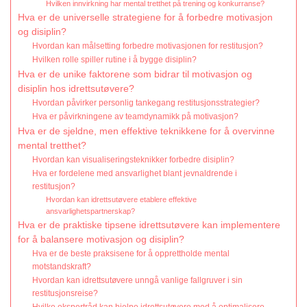
Hvilken innvirkning har mental tretthet på trening og konkurranse?
Hva er de universelle strategiene for å forbedre motivasjon
og disiplin?
Hvordan kan målsetting forbedre motivasjonen for restitusjon?
Hvilken rolle spiller rutine i å bygge disiplin?
Hva er de unike faktorene som bidrar til motivasjon og
disiplin hos idrettsutøvere?
Hvordan påvirker personlig tankegang restitusjonsstrategier?
Hva er påvirkningene av teamdynamikk på motivasjon?
Hva er de sjeldne, men effektive teknikkene for å overvinne
mental tretthet?
Hvordan kan visualiseringsteknikker forbedre disiplin?
Hva er fordelene med ansvarlighet blant jevnaldrende i
restitusjon?
Hvordan kan idrettsutøvere etablere effektive
ansvarlighetspartnerskap?
Hva er de praktiske tipsene idrettsutøvere kan implementere
for å balansere motivasjon og disiplin?
Hva er de beste praksisene for å opprettholde mental
motstandskraft?
Hvordan kan idrettsutøvere unngå vanlige fallgruver i sin
restitusjonsreise?