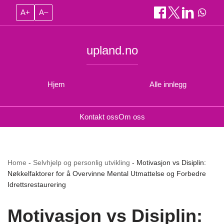
A+
A–
upland.no
Hjem
Alle innlegg
Kontakt oss
Om oss
Home
-
Selvhjelp og personlig utvikling
-
Motivasjon vs Disiplin:
Nøkkelfaktorer for å Overvinne Mental Utmattelse og Forbedre
Idrettsrestaurering
Motivasjon vs Disiplin: