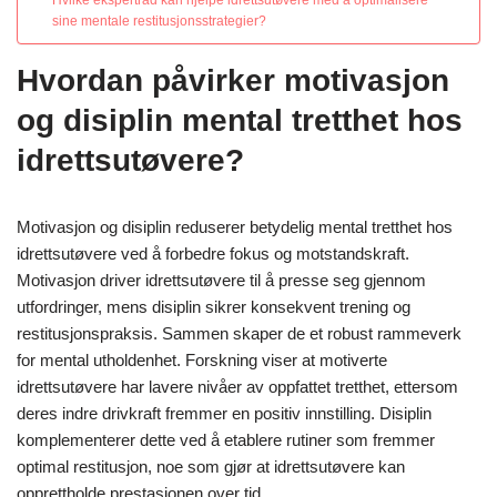
Hvilke ekspertråd kan hjelpe idrettsutøvere med å optimalisere
sine mentale restitusjonsstrategier?
Hvordan påvirker motivasjon
og disiplin mental tretthet hos
idrettsutøvere?
Motivasjon og disiplin reduserer betydelig mental tretthet hos
idrettsutøvere ved å forbedre fokus og motstandskraft.
Motivasjon driver idrettsutøvere til å presse seg gjennom
utfordringer, mens disiplin sikrer konsekvent trening og
restitusjonspraksis. Sammen skaper de et robust rammeverk
for mental utholdenhet. Forskning viser at motiverte
idrettsutøvere har lavere nivåer av oppfattet tretthet, ettersom
deres indre drivkraft fremmer en positiv innstilling. Disiplin
komplementerer dette ved å etablere rutiner som fremmer
optimal restitusjon, noe som gjør at idrettsutøvere kan
opprettholde prestasjonen over tid.