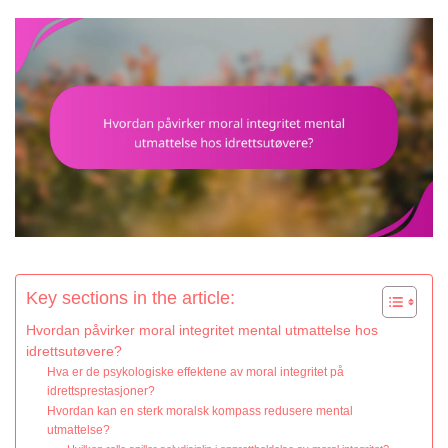
Key sections in the article:
Hvordan påvirker moral integritet mental utmattelse hos
idrettsutøvere?
Hva er de psykologiske effektene av moral integritet på
idrettsprestasjoner?
Hvordan kan en sterk moralsk kompass redusere mental
utmattelse?