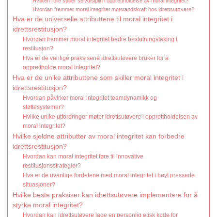
Hvilken rolle spiller selvdisiplin i opprettholdelse av moral integritet?
Hvordan fremmer moral integritet motstandskraft hos idrettsutøvere?
Hva er de universelle attributtene til moral integritet i
idrettsrestitusjon?
Hvordan fremmer moral integritet bedre beslutningstaking i
restitusjon?
Hva er de vanlige praksisene idrettsutøvere bruker for å
opprettholde moral integritet?
Hva er de unike attributtene som skiller moral integritet i
idrettsrestitusjon?
Hvordan påvirker moral integritet teamdynamikk og
støttesystemer?
Hvilke unike utfordringer møter idrettsutøvere i opprettholdelsen av
moral integritet?
Hvilke sjeldne attributter av moral integritet kan forbedre
idrettsrestitusjon?
Hvordan kan moral integritet føre til innovative
restitusjonsstrategier?
Hva er de uvanlige fordelene med moral integritet i høyt pressede
situasjoner?
Hvilke beste praksiser kan idrettsutøvere implementere for å
styrke moral integritet?
Hvordan kan idrettsutøvere lage en personlig etisk kode for