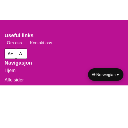
Useful links
Om oss
|
Kontakt oss
A+
A–
Navigasjon
Hjem
🌐 Norwegian ▾
Alle sider
Informasjonskapselpolicy
Personvernerklæring
Vilkår of use
Del