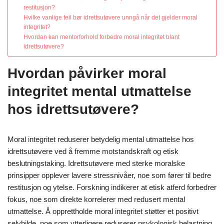
restitusjon?
Hvilke vanlige feil bør idrettsutøvere unngå når det gjelder moral
integritet?
Hvordan kan mentorforhold forbedre moral integritet blant
idrettsutøvere?
Hvordan påvirker moral
integritet mental utmattelse
hos idrettsutøvere?
Moral integritet reduserer betydelig mental utmattelse hos
idrettsutøvere ved å fremme motstandskraft og etisk
beslutningstaking. Idrettsutøvere med sterke moralske
prinsipper opplever lavere stressnivåer, noe som fører til bedre
restitusjon og ytelse. Forskning indikerer at etisk atferd forbedrer
fokus, noe som direkte korrelerer med redusert mental
utmattelse. Å opprettholde moral integritet støtter et positivt
selvbilde, noe som ytterligere reduserer psykologisk belastning