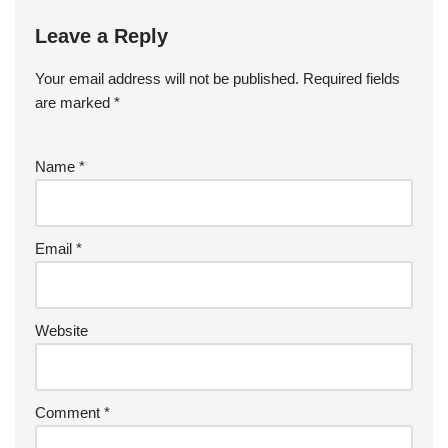
Hvilke ekspertråd kan veilede
effektiv gjenoppretting fra mental
utmattelse?
For å effektivt komme seg etter mental utmattelse, fokuser på
balansert ernæring, kvalitets søvn og mindfulness-praksiser. Et
kosthold rikt på omega-3 fettsyrer, antioksidanter og fullkorn
støtter hjernehelsen. Sikt etter 7-9 timer med gjenopprettende
søvn hver natt for å forbedre kognitiv funksjon. Å inkludere
mindfulness-teknikker, som meditasjon og dyp pusting, kan
betydelig redusere stress og forbedre mental klarhet. Disse
strategiene fremmer samlet sett motstandskraft mot mental
utmattelse.
Leave a Reply