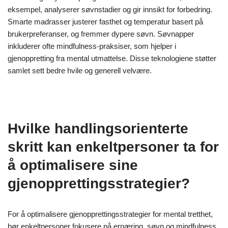
Hvilke innovative søvnteknologier er
tilgjengelige for bedre hvile?
Innovative søvnteknologier inkluderer søvntrekkere, smarte
madrasser og søvnapper. Disse verktøyene forbedrer
søvnkvaliteten ved å overvåke søvnmønstre, optimalisere
komfort og tilby avslapningsteknikker. Søvntrekkere, for
eksempel, analyserer søvnstadier og gir innsikt for forbedring.
Smarte madrasser justerer fasthet og temperatur basert på
brukerpreferanser, og fremmer dypere søvn. Søvnapper
inkluderer ofte mindfulness-praksiser, som hjelper i
gjenoppretting fra mental utmattelse. Disse teknologiene støtter
samlet sett bedre hvile og generell velvære.