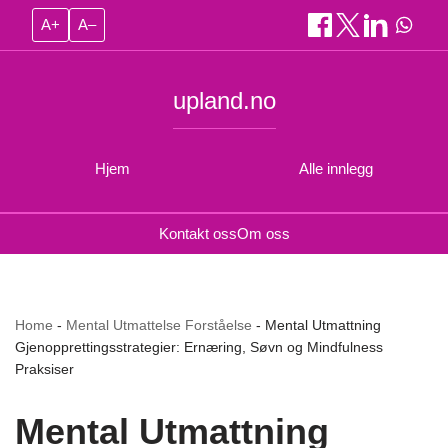
A+
A–
upland.no
Hjem
Alle innlegg
Kontakt oss
Om oss
Home
-
Mental Utmattelse Forståelse
-
Mental Utmattning
Gjenopprettingsstrategier: Ernæring, Søvn og Mindfulness
Praksiser
Mental Utmattning