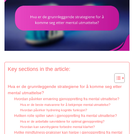
Key sections in the article:
Hva er de grunnleggende strategiene for å komme seg etter
mental utmattelse?
Hvordan påvirker ernæring gjenoppretting fra mental utmattelse?
Hva er de beste matvarene for å bekjempe mental utmattelse?
Hvordan påvirker hydrering kognitiv funksjon?
Hvilken rolle spiller søvn i gjenoppretting fra mental utmattelse?
Hva er de anbefalte søvntidene for optimal gjenoppretting?
Hvordan kan søvnhygiene forbedre mental klarhet?
Hvilke mindfulness-praksiser kan hjelpe i gjenoppretting fra mental