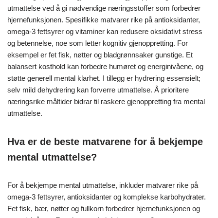
utmattelse ved å gi nødvendige næringsstoffer som forbedrer
hjernefunksjonen. Spesifikke matvarer rike på antioksidanter,
omega-3 fettsyrer og vitaminer kan redusere oksidativt stress
og betennelse, noe som letter kognitiv gjenoppretting. For
eksempel er fet fisk, nøtter og bladgrønnsaker gunstige. Et
balansert kosthold kan forbedre humøret og energinivåene, og
støtte generell mental klarhet. I tillegg er hydrering essensielt;
selv mild dehydrering kan forverre utmattelse. Å prioritere
næringsrike måltider bidrar til raskere gjenoppretting fra mental
utmattelse.
Hva er de beste matvarene for å bekjempe
mental utmattelse?
For å bekjempe mental utmattelse, inkluder matvarer rike på
omega-3 fettsyrer, antioksidanter og komplekse karbohydrater.
Fet fisk, bær, nøtter og fullkorn forbedrer hjernefunksjonen og