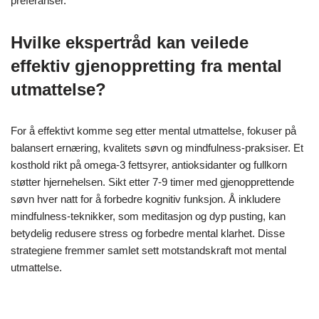
utmattelse. I tillegg kan det å overse hydrering og fysisk aktivitet
hindre fremgang. Sikt på en helhetlig tilnærming til gjenoppretting
for å maksimere fordelene.
Hvordan kan enkeltpersoner lage en
personlig gjenopprettingsplan?
For å lage en personlig gjenopprettingsplan for mental
utmattelse, bør enkeltpersoner fokusere på ernæring, søvn og
mindfulness-praksiser. Start med å vurdere kostholdsvaner for
å sikre balansert ernæring, inkludert omega-3 fettsyrer og
antioksidanter. Prioriter søvn ved å etablere en konsekvent
søvnplan og skape et hvilemiljø. Inkluder mindfulness-praksiser
som meditasjon eller dyp pusting for å redusere stress. Vurder
og juster planen regelmessig basert på personlig fremgang og
preferanser.