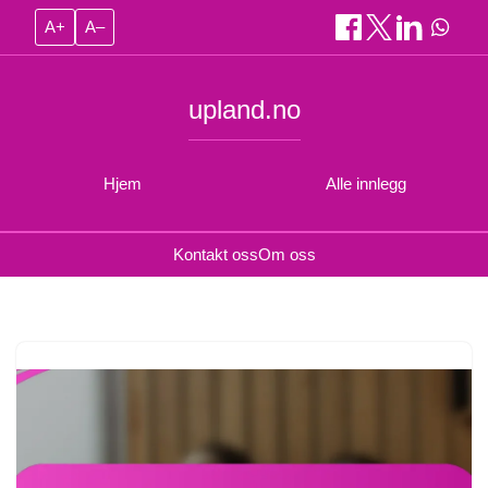
A+
A–
upland.no
Hjem
Alle innlegg
Kontakt oss
Om oss