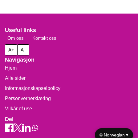
Useful links
Om oss
|
Kontakt oss
A+
A–
Navigasjon
Hjem
Alle sider
Informasjonskapselpolicy
Personvernerklæring
Vilkår of use
Del
🌐 Norwegian ▾